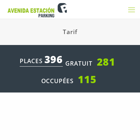
Tarif
396
281
PLACES
GRATUIT
115
OCCUPÉES